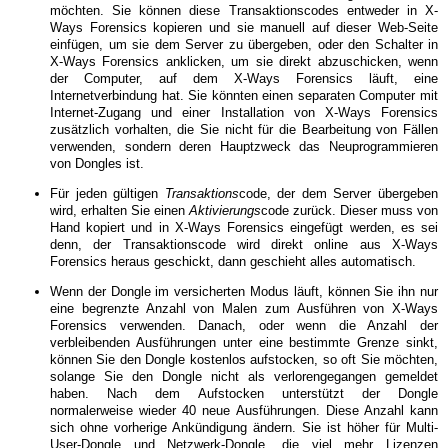
möchten. Sie können diese Transaktionscodes entweder in X-
Ways Forensics kopieren und sie manuell auf dieser Web-Seite
einfügen, um sie dem Server zu übergeben, oder den Schalter in
X-Ways Forensics anklicken, um sie direkt abzuschicken, wenn
der Computer, auf dem X-Ways Forensics läuft, eine
Internetverbindung hat. Sie könnten einen separaten Computer mit
Internet-Zugang und einer Installation von X-Ways Forensics
zusätzlich vorhalten, die Sie nicht für die Bearbeitung von Fällen
verwenden, sondern deren Hauptzweck das Neuprogrammieren
von Dongles ist.
Für jeden gültigen
Transaktions
code, der dem Server übergeben
wird, erhalten Sie einen
Aktivierungs
code zurück. Dieser muss von
Hand kopiert und in X-Ways Forensics eingefügt werden, es sei
denn, der Transaktionscode wird direkt online aus X-Ways
Forensics heraus geschickt, dann geschieht alles automatisch.
Wenn der Dongle im versicherten Modus läuft, können Sie ihn nur
eine begrenzte Anzahl von Malen zum Ausführen von X-Ways
Forensics verwenden. Danach, oder wenn die Anzahl der
verbleibenden Ausführungen unter eine bestimmte Grenze sinkt,
können Sie den Dongle kostenlos aufstocken, so oft Sie möchten,
solange Sie den Dongle nicht als verlorengegangen gemeldet
haben. Nach dem Aufstocken unterstützt der Dongle
normalerweise wieder 40 neue Ausführungen. Diese Anzahl kann
sich ohne vorherige Ankündigung ändern. Sie ist höher für Multi-
User-Dongle und Netzwerk-Dongle, die viel mehr Lizenzen