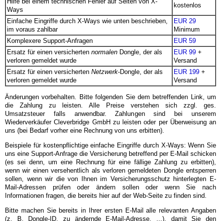
Hilfe bei einem technischen Fehler auf Seiten von X-
kostenlos
Ways
Einfache Eingriffe durch X-Ways wie unten beschrieben,
EUR 29
im voraus zahlbar
Minimum
Komplexere Support-Anfragen
EUR 59
Ersatz für einen versicherten
normalen
Dongle, der als
EUR 99
+
verloren gemeldet wurde
Versand
Ersatz für einen versicherten
Netzwerk
-Dongle, der als
EUR 199
+
verloren gemeldet wurde
Versand
Änderungen vorbehalten. Bitte folgenden Sie dem betreffenden Link, um
die Zahlung zu leisten. Alle Preise verstehen sich zzgl. ges.
Umsatzsteuer falls anwendbar. Zahlungen sind bei unserem
Wiederverkäufer Cleverbridge GmbH zu leisten oder per Überweisung an
uns (bei Bedarf vorher eine Rechnung von uns erbitten).
Beispiele für kostenpflichtige einfache Eingriffe durch X-Ways: Wenn Sie
uns eine Support-Anfrage die Versicherung betreffend per E-Mail schicken
(es sei denn, um eine Rechnung für eine fällige Zahlung zu erbitten),
wenn wir einen versehentlich als verloren gemeldeten Dongle entsperren
sollen, wenn wir die von Ihnen im Versicherungsschutz hinterlegten E-
Mail-Adressen prüfen oder ändern sollen oder wenn Sie nach
Informationen fragen, die bereits hier auf der Web-Seite zu finden sind.
Bitte machen Sie bereits in Ihrer ersten E-Mail alle relevanten Angaben
(z. B. Dongle-ID, zu ändernde E-Mail-Adresse, ...), damit Sie den