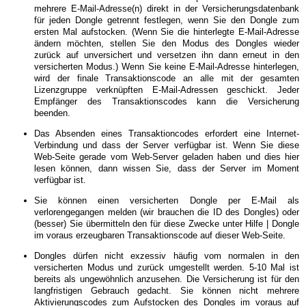
mehrere E-Mail-Adresse(n) direkt in der Versicherungsdatenbank
für jeden Dongle getrennt festlegen, wenn Sie den Dongle zum
ersten Mal aufstocken. (Wenn Sie die hinterlegte E-Mail-Adresse
ändern möchten, stellen Sie den Modus des Dongles wieder
zurück auf unversichert und versetzen ihn dann erneut in den
versicherten Modus.) Wenn Sie keine E-Mail-Adresse hinterlegen,
wird der finale Transaktionscode an alle mit der gesamten
Lizenzgruppe verknüpften E-Mail-Adressen geschickt. Jeder
Empfänger des Transaktionscodes kann die Versicherung
beenden.
Das Absenden eines Transaktioncodes erfordert eine Internet-
Verbindung und dass der Server verfügbar ist. Wenn Sie diese
Web-Seite gerade vom Web-Server geladen haben und dies hier
lesen können, dann wissen Sie, dass der Server im Moment
verfügbar ist.
Sie können einen versicherten Dongle per E-Mail als
verlorengegangen melden (wir brauchen die ID des Dongles) oder
(besser) Sie übermitteln den für diese Zwecke unter Hilfe | Dongle
im voraus erzeugbaren Transaktionscode auf dieser Web-Seite.
Dongles dürfen nicht exzessiv häufig vom normalen in den
versicherten Modus und zurück umgestellt werden. 5-10 Mal ist
bereits als ungewöhnlich anzusehen. Die Versicherung ist für den
langfristigen Gebrauch gedacht. Sie können nicht mehrere
Aktivierungscodes zum Aufstocken des Dongles im voraus auf