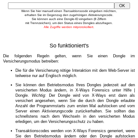
Wenn Sie hier manuell einen
Transaktionscode
eingeben möchten,
erhalten Sie im Gegenzug den zugehörigen
Aktivierungs
code.
Sie können auch eine Dongle-ID eingeben (8 Ziffern
mit Trennzeichen), um den Status eines Dongles abzufragen.
Alle Zugriffe werden mitprotokolliert.
So funktioniert's
Die folgenden Regeln gelten, wenn Sie einen Dongle im
Versicherungsmodus betreiben:
Die für die Versicherung nötige Interaktion mit dem Web-Server ist
teilweise nur auf Englisch möglich.
Sie können den Betriebsmodus Ihres Dongles jederzeit auf den
versicherten Modus ändern, in X-Ways Forensics unter Hilfe |
Dongle.
Wichtig
: Der Dongle wird von X-Ways erst dann als
versichert angesehen, wenn Sie die durch den Dongle erlaubte
Anzahl der Programmstarts zum ersten Mal aufstocken und vom
Server einen Aktivierungscode zurückerhalten. Sie sollten das
schnellstens nach dem Wechseln in den versicherten Modus
erledigen, um den Versicherungsschutz zu haben.
Transaktionscodes werden von X-Ways Forensics generiert, wenn
Sie den Betriebsmodus ändern oder den Dongle aufstocken