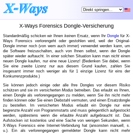
X-Ways Forensics Dongle-Versicherung
Standardmäßig schicken wir Ihnen
keinen
Ersatz, wenn Ihr
Dongle
für X-
Ways Forensics verlorengeht oder gestohlen wird, weil der Original-
Dongle immer noch (von wem auch immer) verwendet werden kann, um
die Software freizuschalten, auch von Ihnen selbst, wenn der Dongle
später wieder auftaucht. In einer solchen Situation kann man
nicht
einen
neuen Dongle kaufen, nur eine neue Lizenz! (Bedenken Sie dabei, wenn
Sie eine zweite Lizenz nur aus diesem Grund kaufen, zahlen Sie
insgesamt immer noch weniger als für 1 einzige Lizenz für eins der
Konkurrenzprodukte.)
Sie können jedoch einige oder alle Ihre Dongles vor diesem Risiko
schützen und sie im
versicherten Modus
betreiben. Das erlaubt es Ihnen,
einen Dongle als verlorengegangen zu melden, wenn Sie ihn nicht mehr
finden können oder Sie einen Diebstahl vermuten, und einen Ersatzdongle
zu bestellen. Im versicherten Modus erlaubt ein Dongle nur eine
begrenzte Anzahl von Programmstarts und muss gelegentlich aufgestockt
werden, spätestens wenn die erlaubte Anzahl aufgebraucht ist. Das
Aufstocken ist kostenlos und eine Sache von wenigen Sekunden, wenn
X-Ways Forensics eine Internet-Verbindung hat (ansonsten manuell, s.
u.). Ein als verlorengegangen gemeldeter Dongle kann nicht mehr