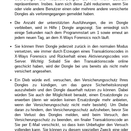
repräsentieren. Insbes. kann sich diese Zahl reduzieren, wenn Sie
oder viele andere Benutzer einen oder mehrere andere versicherte
Dongles als verlorengegangen gemeldet haben.
Die Anzahl der unterstützten Ausführungen, die im Dongle
verbleiben, wird in Hilfe | Dongle angezeigt. Sie erniedrigt sich
einige Sekunden nach dem Programmstart um 1 sowie erneut an
jedem neuen Tag, an dem X-Ways Forensics noch läuft.
Sie können Ihren Dongle jederzeit zurück in den normalen Modus
versetzen, wie immer durch Erzeugen eines Transaktionscodes in
X-Ways Forensics und Rückerhalt eines Aktivierungscodes von
Server.
Wichtig
: Sobald Sie den Transaktionscode online
geschickt haben, wird der Dongle bei uns bereits als nicht mehr
versichert angesehen.
Ein Dieb würde evtl. versuchen, den Versicherungsschutz Ihres
Dongles zu kündigen, um das ganze Sicherheitskonzept
auszuhebeln und den Dongle dauerhaft nutzen zu können. Dabei
würden Sie auch der Möglichkeit beraubt, einen Ersatzdongle zu
erwerben (denn wir würden keinen Ersatzdongle mehr anbieten,
wenn der Versicherungsschutz nicht mehr besteht). Um Diebe
daran zu hindern, den Versicherungsschutz aufzuheben, bevor Sie
den Verlust des Dongles melden, wird beim Versuch, den
Versicherungsschutz zu beenden, ein finaler Transaktionscode an
Sie per E-Mail verschickt, so dass kein Unbefugter den Versuch
vollenden kann. Sie können zu diesem speziellen Zweck eine oder